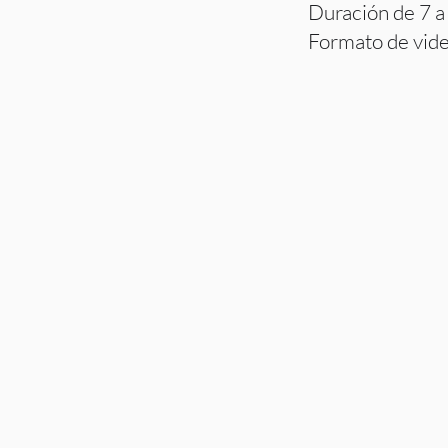
D
uración de 7 a
Formato de vid