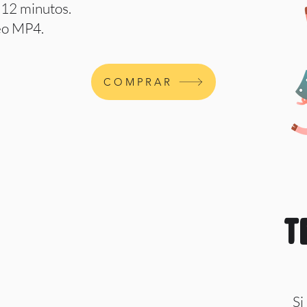
 12 minutos.
eo MP4.
COMPRAR
T
Si