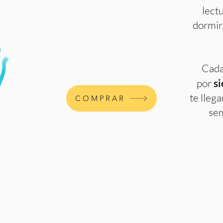
lectu
dormir
Cada
por
si
te lleg
COMPRAR
sem