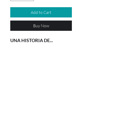
Add to Cart
Buy Now
UNA HISTORIA DE...
Un hombre muy pobre hizo que
la madrina de su hijo numero
trece fuera la muerte. Cuando
crecio y se hizo muchacho, ella
le hizo un regalo para que el a
cambio cumpliera una promesa.
"Cuento de los Hermanos Grimm"
Envío a WhatsApp