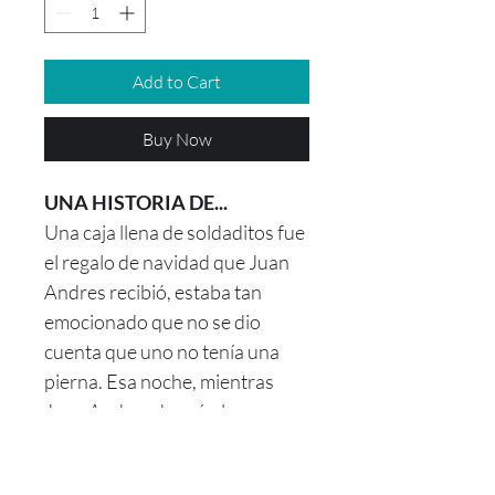
Add to Cart
Buy Now
UNA HISTORIA DE...
Una caja llena de soldaditos fue
el regalo de navidad que Juan
Andres recibió, estaba tan
emocionado que no se dio
cuenta que uno no tenía una
pierna. Esa noche, mientras
Juan Andres dormía, los
juguetes se despertarón y el
soldadito de una sola pierna se