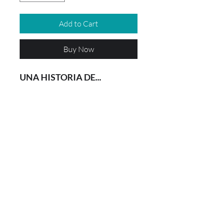
Add to Cart
Buy Now
UNA HISTORIA DE...
Un gorrión se hace amigo de un
pobre perro, ayudándole en su
desventura. Ciertos
acontecimientos hará que el
amable gorrión tome medidas
drásticas.
"Cuento de los Hermanos Grimm"
Envío a WhatsApp