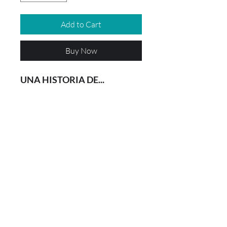
Add to Cart
Buy Now
UNA HISTORIA DE...
Un músico se aventura por los
bosques en busca de un buen
compañero. En su camino irán
apareciendo personajes que
querrán aprender a tocar el
violín.
Cuento de los hermanos Grimm
Envío a WhatsApp