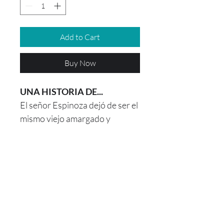
Add to Cart
Buy Now
UNA HISTORIA DE...
El señor Espinoza dejó de ser el
mismo viejo amargado y
solitario luego que los tres
espiritus de la Navidad lo
visitaran una noche en sus
sueños. Cuando se despertó
nada volvió hacer como antes.
Voz: Estana Frye - 9 años