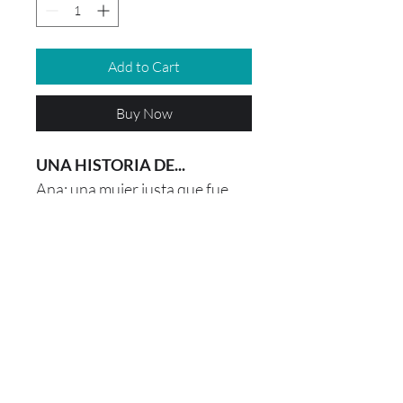
Add to Cart
Buy Now
UNA HISTORIA DE...
Ana: una mujer justa que fue
paciente, confío y recibió en el
tiempo perfecto un gran regalo
de Dios.
Escrito por: Maria Juliana Perez
Vasco
Narración: María Camila
Osorio